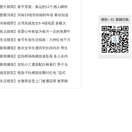
图片新闻
】
春节景观：春运的12个感人瞬间
图看河南
】
河南18地市的独特年俗 看你知道
河南视野
】
台湾高雄发生6·4级地震 多幢大
焦点新闻
】
变爱心年夜饭为每月一次的免费午
生活视觉
】
春节长假生活指南：六种红包千万
新闻播报
】
衡水女学生遭同学扒掉内衣 男生
新闻播报
】
监拍商场电梯急速坠落 多人在内
新闻播报
】
实拍小三遭原配扒裤暴打 男子当
搞笑影院
】
熊孩子吐槽朋友圈讨红包 “花式
生活视觉
】
女微商送货上门惨遭囚禁 被男顾