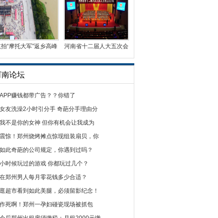
航拍“摩托大军”返乡高峰
河南省十二届人大五次会
如蚂蚁搬家
议胜利闭幕
河南论坛
APP赚钱都带广告？？你错了
女友洗澡2小时引分手 奇葩分手理由分
我不是你的女神 但你有机会让我成为
震惊！郑州烧烤摊点惊现组装扇贝，你
如此奇葩的公司规定，你遇到过吗？
小时候玩过的游戏 你都玩过几个？
在郑州男人每月零花钱多少合适？
逛超市看到如此美腿，必须留影纪念！
作死啊！郑州一孕妇碰瓷现场被抓包