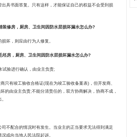
管出具书面答复。只有这样，才能保证自己的权益不会受到损
精装修房，厨房、卫生间因防水层损坏漏水怎么办?
的损坏，则应由行为人修复。
毛坯房，厨房、卫生间因防水层损坏漏水怎么办?
水试验进行确认，由业主负责;
发商只有竣工验收合格证(现在为竣工验收备案表)，但开发商、
损坏的由业主负责;不能分清责任的，双方协商解决，协商不成，
出。
公司不配合的情况时有发生。当业主的正当要求无法得到满足
情况或向当地人民法院起诉。