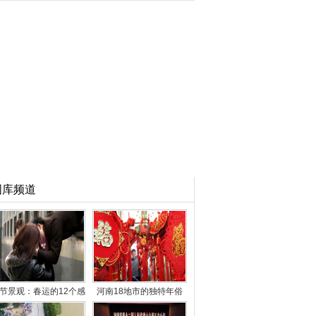
图库频道
节景观：春运的12个感
河南18地市的独特年俗
人瞬间
看你知道多少？