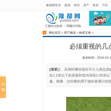
豫都网首页
新闻
财经
房产
家居
汽车
网站首页
>
房产频道
>
购房宝典
>
必须重视的几
发布时间：2016-02-11
[摘要]
1、买房时哪些项目不计入商品房建
在2.2米以下的房屋和室内净高2.05
篷、骑楼、过街楼的用于做街巷通行的部分;