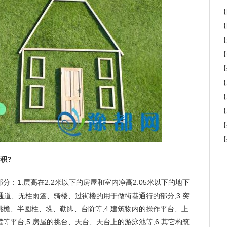
【
【
【
【
【
【
【
【
【
【
积?
：1.层高在2.2米以下的房屋和室内净高2.05米以下的地下
通道、无柱雨篷、骑楼、过街楼的用于做街巷通行的部分;3.突
檐、半圆柱、垛、勒脚、台阶等;4.建筑物内的操作平台、上
平台;5.房屋的挑台、天台、天台上的游泳池等;6.其它构筑