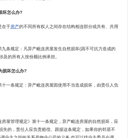
损坏怎么办?
是在于
房产
的不同所有权人之间存在结构相连部分或共有、共用
。
第九条规定：凡异产毗连房屋发生自然损坏(因不可抗力造成的
由涉及的所有人按份额比例承担。
为损坏怎么办?
第十一条规定：异产毗连房屋因使用不当造成损坏，由责任人负
连房屋管理规定》第十一条规定，异产毗连房屋的自然损坏，应
成损失的，责任人应负责赔偿。跟据这条规定，如果你的邻居不
协调业主之间的关系是物业公司的义务;也可以找业主委员会调