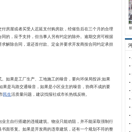
交付房屋或者买受人迟延支付购房款，经催告后在三个月的合理
合同的，应予支持，但当事人另有约定的除外。逾期交房可根据
要求解除合同，退还首付款、定金并要求开发商按合同约定承担
式。如果是工厂生产、工地施工的噪音，要向环保局投诉;如果
;如果是马路交通噪音，如果是小区业主的噪音，协商不成的要
市
民生
活质量问题，建议找报社或市长热线反映。
内业主自行搭建的违规建筑。物业只能劝阻，并不能采取强制行
具书面答复。如果是开发商的违章建筑，还有一个规划不符的整