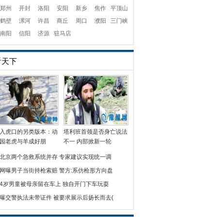
郑州
开封
洛阳
安阳
新乡
焦作
平顶山
鹤壁
漯河
许昌
商丘
周口
濮阳
三门峡
南阳
信阳
济源
驻马店
看天下
入虎口的另类版本：动
塔利班首领是否身亡说法
园老虎与羊成好朋
不一 内部掀新一轮
北京两个急救系统并存 专家建议实现统一调
网曝男子当街持枪索赔 警方:系仿枪形方向盘
4岁男童被母亲留在车上 独自开门下车玩耍
曝交警执法未带证件 被要求展示后扬长而去(