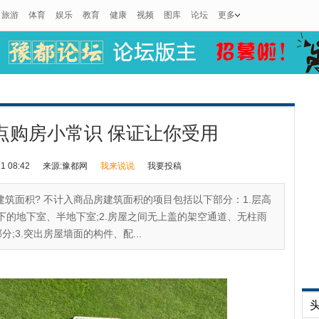
旅游
体育
娱乐
教育
健康
视频
图库
论坛
更多
点购房小常识 保证让你受用
 08:42
来源:豫都网
我来说说
我要投稿
筑面积? 不计入商品房建筑面积的项目包括以下部分：1.层高
米以下的地下室、半地下室;2.房屋之间无上盖的架空通道、无柱雨
3.突出房屋墙面的构件、配...