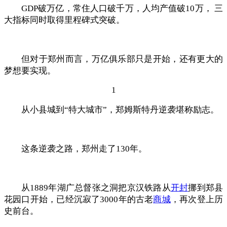
GDP破万亿，常住人口破千万，人均产值破10万， 三
大指标同时取得里程碑式突破。
但对于郑州而言，万亿俱乐部只是开始，还有更大的
梦想要实现。
1
从小县城到“特大城市”，郑姆斯特丹逆袭堪称励志。
这条逆袭之路，郑州走了130年。
从1889年湖广总督张之洞把京汉铁路从
开封
挪到郑县
花园口开始，已经沉寂了3000年的古老
商城
，再次登上历
史前台。