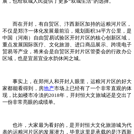
展，也给双城人民提供了更多“双城生活”的选择。
而在开封，有自贸区、汴西新区加持的运粮河片区，
不仅是郑汴一体化发展最前沿，规划面积34平方公里，是
中国（河南）自由贸易试验区开封片区的核心创新区域，
重点发展国际医疗、文化旅游、进口商品展示、跨境电子
贸易等产业，将来会是自贸区开封片区管委会的行政办公
区域，也是宜居宜业水韵休闲之城。
事实上，在郑州人和开封人眼里，运粮河片区的好大
家都能看得到，房
地产
市场上已经有了一个非常直观的体
现，比如楼市冷淡的2018年，开封恒大文旅城还是交出了
一份非常亮眼的成绩单。
也许，大家最为看好的，是开封恒大文化旅游城为代
表的运粮河片区的发展潜力，毕竟这里是承载的是汴西新