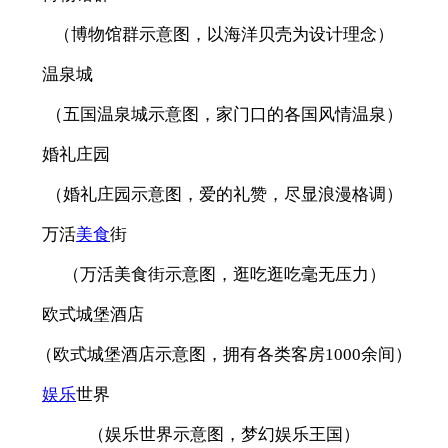
（博物馆群示意图，以海洋贝壳为设计理念）
温泉城
（五国温泉城示意图，家门口的各国风情温泉）
婚礼庄园
（婚礼庄园示意图，爱的礼赞，尽显浪漫格调）
万活
美食
街
（万活美食街示意图，逛吃逛吃毫无压力）
欧式城堡酒店
（欧式城堡酒店示意图，拥有各类客房1000余间）
娱乐
世界
（娱乐世界示意图，梦幻娱乐王国）