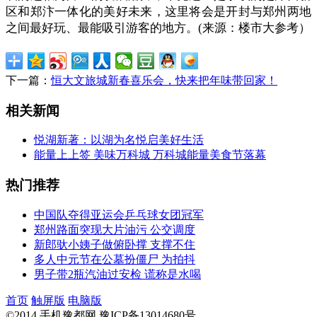
区和郑汴一体化的美好未来，这里将会是开封与郑州两地
之间最好玩、最能吸引游客的地方。(来源：楼市大参考）
下一篇：
恒大文旅城新春喜乐会，快来把年味带回家！
相关新闻
悦湖新著：以湖为名悦启美好生活
能量上上签 美味万科城 万科城能量美食节落幕
热门推荐
中国队夺得亚运会乒乓球女团冠军
郑州路面突现大片油污 公交调度
新郎驮小姨子做俯卧撑 支撑不住
多人中元节在公墓扮僵尸 为拍抖
男子带2瓶汽油过安检 谎称是水喝
首页
触屏版
电脑版
©2014 手机豫都网 豫ICP备13014680号