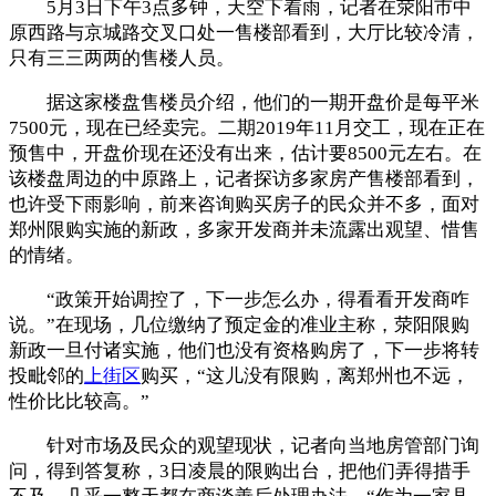
5月3日下午3点多钟，天空下着雨，记者在荥阳市中
原西路与京城路交叉口处一售楼部看到，大厅比较冷清，
只有三三两两的售楼人员。
据这家楼盘售楼员介绍，他们的一期开盘价是每平米
7500元，现在已经卖完。二期2019年11月交工，现在正在
预售中，开盘价现在还没有出来，估计要8500元左右。在
该楼盘周边的中原路上，记者探访多家房产售楼部看到，
也许受下雨影响，前来咨询购买房子的民众并不多，面对
郑州限购实施的新政，多家开发商并未流露出观望、惜售
的情绪。
“政策开始调控了，下一步怎么办，得看看开发商咋
说。”在现场，几位缴纳了预定金的准业主称，荥阳限购
新政一旦付诸实施，他们也没有资格购房了，下一步将转
投毗邻的
上街区
购买，“这儿没有限购，离郑州也不远，
性价比比较高。”
针对市场及民众的观望现状，记者向当地房管部门询
问，得到答复称，3日凌晨的限购出台，把他们弄得措手