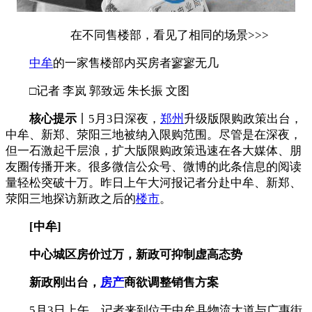
在不同售楼部，看见了相同的场景>>>
中牟
的一家售楼部内买房者寥寥无几
□记者 李岚 郭致远 朱长振 文图
核心提示
丨5月3日深夜，
郑州
升级版限购政策出台，
中牟、新郑、荥阳三地被纳入限购范围。尽管是在深夜，
但一石激起千层浪，扩大版限购政策迅速在各大媒体、朋
友圈传播开来。很多微信公众号、微博的此条信息的阅读
量轻松突破十万。昨日上午大河报记者分赴中牟、新郑、
荥阳三地探访新政之后的
楼市
。
[中牟]
中心城区房价过万，新政可抑制虚高态势
新政刚出台，
房产
商欲调整销售方案
5月3日上午，记者来到位于中牟县物流大道与广惠街