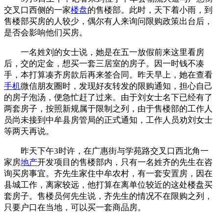
交叉口西侧的一家
楼盘
的售楼部。此时，天下着小雨，到
售楼部买房的人较少，偶尔有人来询问限购政策出台后，
是否会影响他们买房。
一名姓刘的女士说，她是在五一放假前来这里看房
后，交的定金，想买一套三居室的房子。因一时钱不凑
手，本打算凑齐房款后再来签合同。昨天早上，她在查看
手机
微信朋友圈时，发现好友转发的限购通知，担心自己
的房子泡汤，便急忙赶了过来。由于刘女士名下已经有了
两套房子，按照新规属于限制之列，由于售楼部的工作人
员尚未接到中牟县房管局的正式通知，工作人员劝刘女士
等两天再说。
昨天下午3时许，在广惠街与学苑路交叉口西北角一
家房
地产
开发项目的售楼部内，只有一名姓齐的先生在咨
询买房事宜。齐先生家住中牟农村，有一套安置房，因在
县城工作，离家较远，他打算在离单位较近的这处楼盘买
套房子。售楼员何先生说，齐先生的情况不在限购之列，
只要户口在当地，可以买一套商品房。