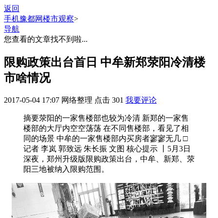
返回
手机豫都网
楼市观察
>
导航
您查看的文章找不到啦...
限购政策出台首日 中牟新郑荥阳冷清楼
市啥情况
2017-05-04 17:07
网络整理
点击
301
我要评论
摘要
荥阳的一家售楼部也较为冷清 新郑的一家售
楼部的大厅内空空荡荡 在不同售楼部，看见了相
同的场景 中牟的一家售楼部内买房者寥寥无几 □
记者 李岚 郭致远 朱长振 文图 核心提示 丨5月3日
深夜，郑州升级版限购政策出台，中牟、新郑、荥
阳三地被纳入限购范围。