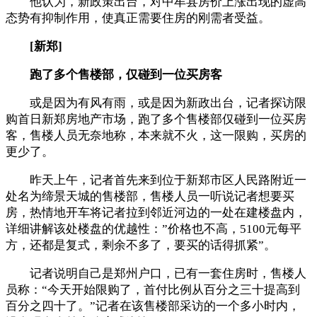
他认为，新政策出台，对中牟县房价上涨出现的虚高
态势有抑制作用，使真正需要住房的刚需者受益。
[新郑]
跑了多个售楼部，仅碰到一位买房客
或是因为有风有雨，或是因为新政出台，记者探访限
购首日新郑房地产市场，跑了多个售楼部仅碰到一位买房
客，售楼人员无奈地称，本来就不火，这一限购，买房的
更少了。
昨天上午，记者首先来到位于新郑市区人民路附近一
处名为缔景天城的售楼部，售楼人员一听说记者想要买
房，热情地开车将记者拉到邻近河边的一处在建楼盘内，
详细讲解该处楼盘的优越性：”价格也不高，5100元每平
方，还都是复式，剩余不多了，要买的话得抓紧”。
记者说明自己是郑州户口，已有一套住房时，售楼人
员称：“今天开始限购了，首付比例从百分之三十提高到
百分之四十了。”记者在该售楼部采访的一个多小时内，