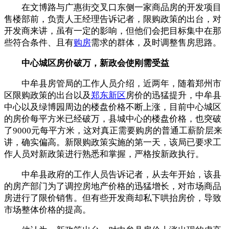
在文博路与广惠街交叉口东侧一家商品房的开发项目
售楼部前，负责人王经理告诉记者，限购政策的出台，对
开发商来讲，虽有一定的影响，但他们会把目标集中在那
些符合条件、且有
购房
需求的群体，及时调整售房思路。
中心城区房价破万，新政会使刚需受益
中牟县房管局的工作人员介绍，近两年，随着郑州市
区限购政策的出台以及
郑东新区
房价的迅猛提升，中牟县
中心以及绿博园周边的楼盘价格不断上涨，目前中心城区
的房价每平方米已经破万，县城中心的楼盘价格，也突破
了9000元每平方米，这对真正需要购房的普通工薪阶层来
讲，确实偏高。新限购政策实施的第一天，该局已要求工
作人员对新政策进行熟悉和掌握，严格按新政执行。
中牟县政府的工作人员告诉记者，从去年开始，该县
的房产部门为了调控房地产价格的迅猛增长，对市场商品
房进行了限价销售。但有些开发商却私下哄抬房价，导致
市场整体价格的提高。