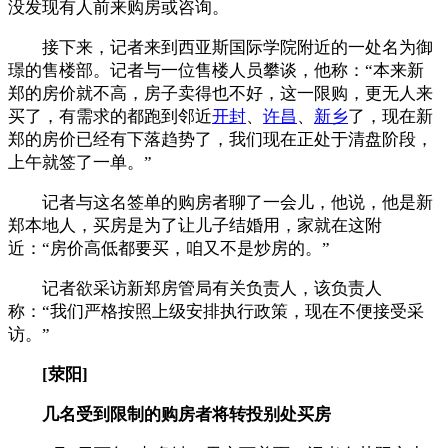
没发现有人前来购房或咨询。
接下来，记者来到西亚斯国际学院附近的一处名为御
璟的售楼部。记者与一位售楼人员攀谈，他称：“本来新
郑的房价就不高，房子卖得也不好，这一限购，更无人来
买了，有需求的都跑到邻近
开封
、
许昌
、
新乡
了，现在新
郑的房价已经有下落趋势了，我们现在正处于清盘阶段，
上午就签了一单。”
记者与这名签单的购房者聊了一会儿，他说，他是新
郑本地人，买房是为了让儿子结婚用，家就在这附
近：“房价高低都要买，咱又不是炒房的。”
记者欲采访新郑房管局有关负责人，该负责人
称：“我们严格按照上级安排执行政策，现在不便接受采
访。”
[荥阳]
几名受到限制的购房者将转投别处买房